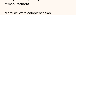
remboursement.
Merci de votre compréhension.
Coordonnées
173 Avenue de la République, 26270 Loriol-
sur-Drôme, France
LE STUDIO
rouxj891@gmail.com