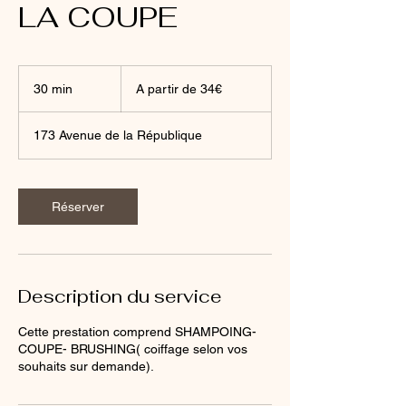
LA COUPE
A
partir
30 min
3
A partir de 34€
de
34€
0
m
173 Avenue de la République
i
n
Réserver
Description du service
Cette prestation comprend SHAMPOING-
COUPE- BRUSHING( coiffage selon vos
souhaits sur demande).